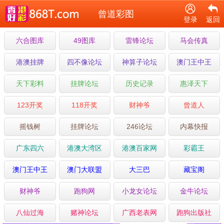
曾道彩图
登录
返回
六合图库
49图库
雷锋论坛
马会传真
港澳挂牌
四不像论坛
神算子论坛
澳门王中王
天下彩料
挂牌论坛
历史记录
惠泽天下
123开奖
118开奖
财神爷
曾道人
摇钱树
挂牌论坛
246论坛
内幕快报
广东四六
港澳大湾区
港澳百家网
彩霸王
澳门王中王
澳门大联盟
大三巴
藏宝阁
财神爷
跑狗网
小龙女论坛
金牛论坛
八仙过海
赌神论坛
广西老表网
跑狗出版社