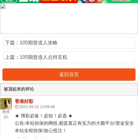
下篇：
105期曾道人攻略
上篇：
105期曾道人点特玄机
返回首页