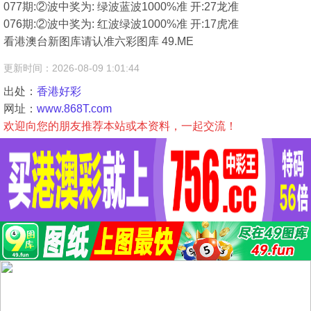
077期:②波中奖为: 绿波蓝波1000%准 开:27龙准
076期:②波中奖为: 红波绿波1000%准 开:17虎准
看港澳台新图库请认准六彩图库 49.ΜΕ
更新时间：2026-08-09 1:01:44
出处：
香港好彩
网址：
www.868T.com
欢迎向您的朋友推荐本站或本资料，一起交流！