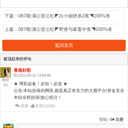
下篇：
087期:满㊣堂㊣红◤白小姐绝杀2尾◥100%准
上篇：
087期:满㊣堂㊣红◤野兽与家畜中奖◥100%准
返回首页