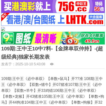
109期:王中王10中7料-【金牌单双仲持】-(超
级经典)独家长期发表
发表于：2025-10-10 5:43:08
109期:王中王《必中单双》【单数+鼠马】开??准 108期:王中
王《必中单双》【双数+猪牛】开07猪准107期:王中王《必中
单双》【双数+羊牛】开33鸡错106期:王中王《必中单双》
【单数+龙猴】开43猪准105期:王中王《必中单双》【单数+狗
马】开44狗准104期:王中王《必中单双》【单数+狗猴】开32