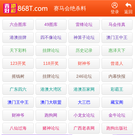
赛马会绝杀料
登录
返回
六合图库
49图库
雷锋论坛
马会传真
港澳挂牌
四不像论坛
神算子论坛
澳门王中王
天下彩料
挂牌论坛
历史记录
惠泽天下
123开奖
118开奖
财神爷
曾道人
摇钱树
挂牌论坛
246论坛
内幕快报
广东四六
港澳大湾区
港澳百家网
彩霸王
澳门王中王
澳门大联盟
大三巴
藏宝阁
财神爷
跑狗网
小龙女论坛
金牛论坛
八仙过海
赌神论坛
广西老表网
跑狗出版社