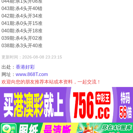
044期:杀1头开08准
043期:杀4头开40错
042期:杀4头开34准
041期:杀0头开15准
040期:杀4头开18准
039期:杀4头开02准
038期:杀3头开40准
更新时间：2026-08-08 23:23:15
出处：
香港好彩
网址：
www.868T.com
欢迎向您的朋友推荐本站或本资料，一起交流！