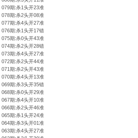
079期:杀1头开23准
078期:杀2头开08准
077期:杀4头开27准
076期:杀1头开17错
075期:杀0头开43准
074期:杀2头开28错
073期:杀4头开27准
072期:杀2头开44准
071期:杀2头开43准
070期:杀4头开13准
069期:杀3头开35错
068期:杀0头开29准
067期:杀4头开10准
066期:杀2头开46准
065期:杀1头开24准
064期:杀3头开01准
063期:杀4头开27准